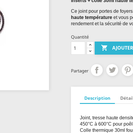
inserts + colle 30ml haute 
Ce joint pour portes de foyers
haute température
et vous p
rendement et la sécurité de vo
Quantité

AJOUTER
Partager
Description
Détai
Joint, tresse haute dens
450°C à 600°C pour poêles
Colle thermique 30ml four