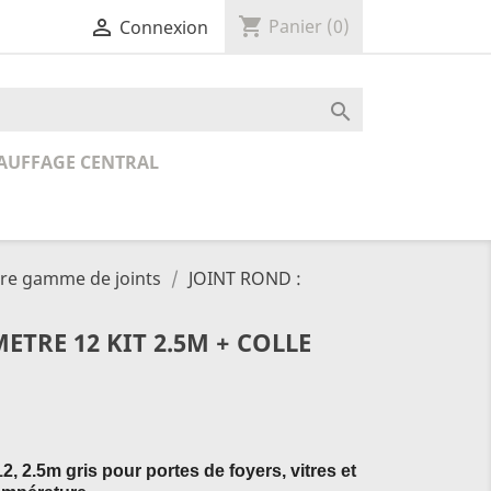
shopping_cart

Panier
(0)
Connexion

AUFFAGE CENTRAL
re gamme de joints
JOINT ROND :
ETRE 12 KIT 2.5M + COLLE
2, 2.5m gris pour portes de foyers, vitres et