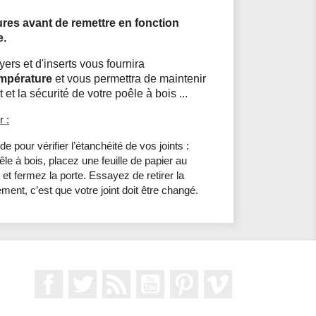
ures avant de remettre en fonction
e.
yers et d'inserts vous fournira
empérature
et vous permettra de maintenir
 et la sécurité de votre poêle à bois ...
r :
 pour vérifier l’étanchéité de vos joints :
le à bois, placez une feuille de papier au
, et fermez la porte. Essayez de retirer la
ilement, c’est que votre joint doit être changé.
Facebook
Twitter
Rss
YouTube
Pinterest
Vimeo