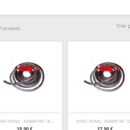
Trier 
 7 produits.
Aperçu rapide
Aperçu rapide


OINT ROND : DIAMETRE 14...
JOINT ROND : DIAMETRE 12.
18,90 €
17,90 €