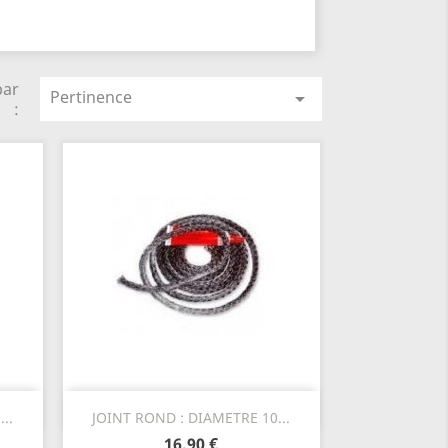
par
Pertinence

:
Aperçu rapide

..
JOINT ROND : DIAMETRE 10...
16,90 €