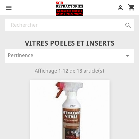
shopping_cart



VITRES POELES ET INSERTS
Pertinence

Affichage 1-12 de 18 article(s)